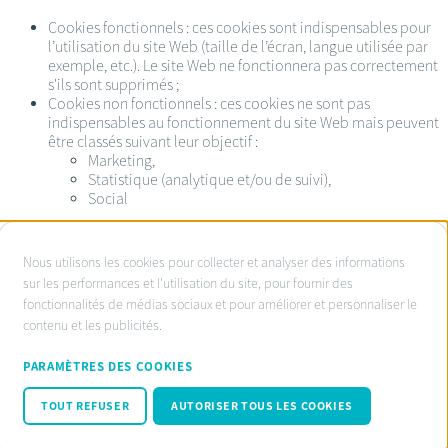
Cookies fonctionnels : ces cookies sont indispensables pour
l’utilisation du site Web (taille de l’écran, langue utilisée par
exemple, etc.). Le site Web ne fonctionnera pas correctement
s'ils sont supprimés ;
Cookies non fonctionnels : ces cookies ne sont pas
indispensables au fonctionnement du site Web mais peuvent
être classés suivant leur objectif :
Marketing,
Statistique (analytique et/ou de suivi),
Social
À
Nous utilisons les cookies pour collecter et analyser des informations
propos
sur les performances et l'utilisation du site, pour fournir des
Service d’ombudsman agréé:
fonctionnalités de médias sociaux et pour améliorer et personnaliser le
des
www.ombudsnotaire.be
contenu et les publicités.
cookies
Conditions d’utilisation
sur
Privacy Policy notaire.be
PARAMÈTRES DES COOKIES
Cookie policy
ce
Code de conduite RGPD
TOUT REFUSER
AUTORISER TOUS LES COOKIES
site
© Fednot 2026