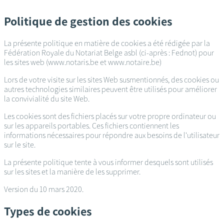
Passer
au
Politique de gestion des cookies
contenu
principal
La présente politique en matière de cookies a été rédigée par la
Fédération Royale du Notariat Belge asbl (ci-après : Fednot) pour
les sites web (www.notaris.be et www.notaire.be)
Lors de votre visite sur les sites Web susmentionnés, des cookies ou
autres technologies similaires peuvent être utilisés pour améliorer
la convivialité du site Web.
Les cookies sont des fichiers placés sur votre propre ordinateur ou
sur les appareils portables. Ces fichiers contiennent les
informations nécessaires pour répondre aux besoins de l'utilisateur
sur le site.
La présente politique tente à vous informer desquels sont utilisés
sur les sites et la manière de les supprimer.
Version du 10 mars 2020.
Types de cookies